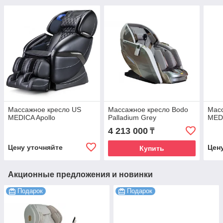
Массажное кресло US
Массажное кресло Bodo
Мас
MEDICA Apollo
Palladium Grey
MED
4 213 000
₸
Цену уточняйте
Цен
Купить
Акционные предложения и новинки
Подарок
Подарок