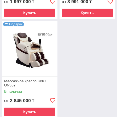
1 997 000
3 991 000
от
₸
от
₸
Купить
Купить
Подарок
Массажное кресло UNO
UN367
В наличии
2 845 000
от
₸
Купить