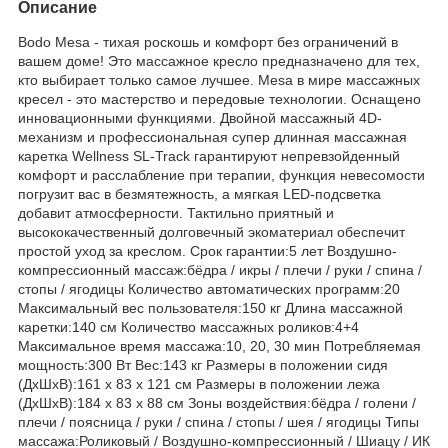
Описание
Bodo Mesa - тихая роскошь и комфорт без ограничений в
вашем доме! Это массажное кресло предназначено для тех,
кто выбирает только самое лучшее. Mesa в мире массажных
кресел - это мастерство и передовые технологии. Оснащено
инновационными функциями. Двойной массажный 4D-
механизм и профессиональная супер длинная массажная
каретка Wellness SL-Track гарантируют непревзойденный
комфорт и расслабление при терапии, функция невесомости
погрузит вас в безмятежность, а мягкая LED-подсветка
добавит атмосферности. Тактильно приятный и
высококачественный долговечный экоматериал обеспечит
простой уход за креслом. Срок гарантии:5 лет Воздушно-
компрессионный массаж:бёдра / икры / плечи / руки / спина /
стопы / ягодицы Количество автоматических программ:20
Максимальный вес пользователя:150 кг Длина массажной
каретки:140 см Количество массажных роликов:4+4
Максимальное время массажа:10, 20, 30 мин Потребляемая
мощность:300 Вт Вес:143 кг Размеры в положении сидя
(ДхШхВ):161 x 83 x 121 см Размеры в положении лежа
(ДхШхВ):184 x 83 x 88 см Зоны воздействия:бёдра / голени /
плечи / поясница / руки / спина / стопы / шея / ягодицы Типы
массажа:Роликовый / Воздушно-компрессионный / Шиацу / ИК