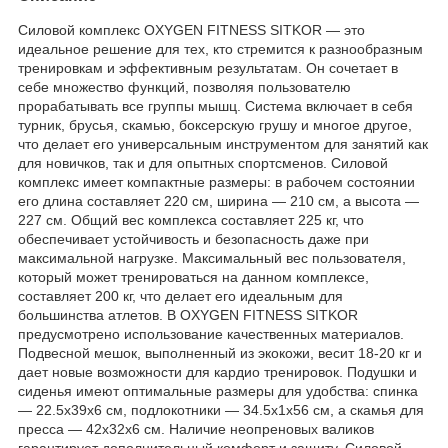
Силовой комплекс OXYGEN FITNESS SITKOR — это
идеальное решение для тех, кто стремится к разнообразным
тренировкам и эффективным результатам. Он сочетает в
себе множество функций, позволяя пользователю
прорабатывать все группы мышц. Система включает в себя
турник, брусья, скамью, боксерскую грушу и многое другое,
что делает его универсальным инструментом для занятий как
для новичков, так и для опытных спортсменов. Силовой
комплекс имеет компактные размеры: в рабочем состоянии
его длина составляет 220 см, ширина — 210 см, а высота —
227 см. Общий вес комплекса составляет 225 кг, что
обеспечивает устойчивость и безопасность даже при
максимальной нагрузке. Максимальный вес пользователя,
который может тренироваться на данном комплексе,
составляет 200 кг, что делает его идеальным для
большинства атлетов. В OXYGEN FITNESS SITKOR
предусмотрено использование качественных материалов.
Подвесной мешок, выполненный из экокожи, весит 18-20 кг и
дает новые возможности для кардио тренировок. Подушки и
сиденья имеют оптимальные размеры для удобства: спинка
— 22.5х39х6 см, подлокотники — 34.5х1х56 см, а скамья для
пресса — 42х32х6 см. Наличие неопреновых валиков
гарантирует дополнительный комфорт и защиту. Силовой