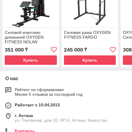
Силовой комплекс
Силовая рама OXYGEN
OXY
домашний OXYGEN
FITNESS FARGO
Сило
FITNESS NOLAN
351 000
245 000
308
₸
₸
Купить
Купить
О нас
Рейтинг не сформирован
Менее 5 отзывов за последний год
Работает с 15.04.2013
г. Астана
ул. Токпанова, дом 20, НП 6, Астана, Казахстан
Контакты