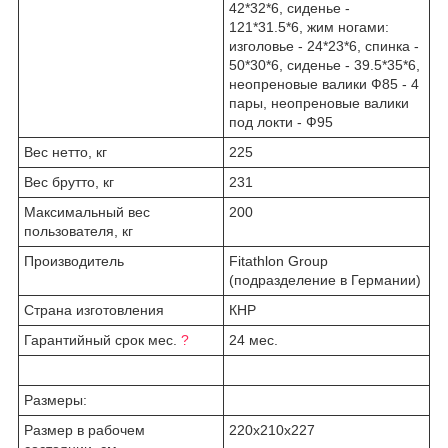
42*32*6, сиденье -
121*31.5*6, жим ногами:
изголовье - 24*23*6, спинка -
50*30*6, сиденье - 39.5*35*6,
неопреновые валики Ф85 - 4
пары, неопреновые валики
под локти - Ф95
Вес нетто, кг
225
Вес брутто, кг
231
Максимальный вес
200
пользователя, кг
Производитель
Fitathlon Group
(подразделение в Германии)
Страна изготовления
КНР
Гарантийный срок мес.
?
24 мес.
Размеры:
Размер в рабочем
220х210x227