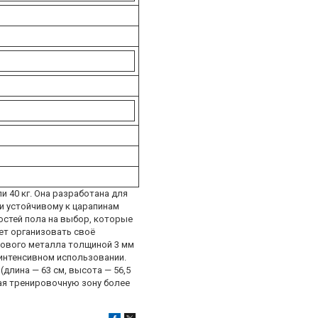
и 40 кг. Она разработана для
и устойчивому к царапинам
остей пола на выбор, которые
чет организовать своё
тового металла толщиной 3 мм
 интенсивном использовании.
длина — 63 см, высота — 56,5
лая тренировочную зону более