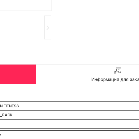
Информация для зак
N FITNESS
R_RACK
с