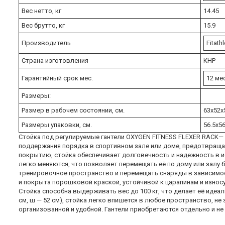
Вес нетто, кг
14.45
Вес брутто, кг
15.9
Производитель
Fitat
Страна изготовления
КНР
Гарантийный срок мес.
12 мес
Размеры:
Размер в рабочем состоянии, см.
63х52x
Размеры упаковки, см.
56.5х5
Стойка под регулируемые гантели OXYGEN FITNESS FLEXER RACK— эт
поддержания порядка в спортивном зале или доме, предотвращая
покрытию, стойка обеспечивает долговечность и надежность в 
легко меняются, что позволяет перемещать её по дому или залу б
тренировочное пространство и перемещать снаряды в зависимос
и покрыта порошковой краской, устойчивой к царапинам и износу
Стойка способна выдерживать вес до 100 кг, что делает её идеа
см, ш — 52 см), стойка легко впишется в любое пространство, не
организованной и удобной. Гантели приобретаются отдельно и не