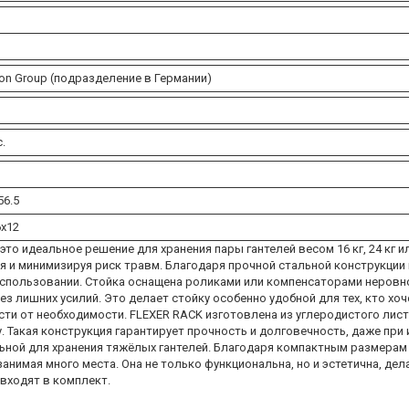
hlon Group (подразделение в Германии)
.
56.5
6x12
о идеальное решение для хранения пары гантелей весом 16 кг, 24 кг ил
 и минимизируя риск травм. Благодаря прочной стальной конструкции 
использовании. Стойка оснащена роликами или компенсаторами неровн
ез лишних усилий. Это делает стойку особенно удобной для тех, кто хо
ти от необходимости. FLEXER RACK изготовлена из углеродистого лис
. Такая конструкция гарантирует прочность и долговечность, даже при
льной для хранения тяжёлых гантелей. Благодаря компактным размерам (
 занимая много места. Она не только функциональна, но и эстетична, де
 входят в комплект.