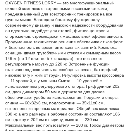
OXYGEN FITNESS LORRY — это многофункциональный
силовой комплекс с встроенными весовыми стеками,
предназначенный для всесторонних тренировок на все
группы мышц. Благодаря богатому функционалу,
современному дизайну и высокой надежности оборудования,
он идеально подойдет для отелей, фитнес-центров и
спортсменов, стремящихся к максимальной эффективности.
Продуманные технические решения обеспечивают комфорт
и безопасность во время интенсивных занятий. Комплекс
оснащен двумя грузоблочными стеклами суммарным весом
146 кг (по 12 плит по 5.7 кг каждая), что позволяет
регулировать нагрузку до 220 кг. Встроенные функции
включают заднюю часть на свободных весах, баттерфляй,
нижнюю тягу и жим от груди. Регулировка высоты кроссовера
— 11 уровней, а у машины Смита — 10 уровней с
использованием регулируемого стопора. Гриф длиной 202
см, диск диаметром 50 мм и держатели для дисков
обеспечивают удобство использования. Подушки и опоры:
спинка — 60х32х6 см, подлокотники — 35х11х6 см,
выполнены из прочных материалов. Общий вес комплекса —
330 кг, а его размеры в рабочем состоянии составляют 186
см в длину и 202 см в ширину, высота — 230 см.
Максимальный вес пользователя — 200 кг. Тросы диаметром
6 мм, изготовленные из стали и оснащенные