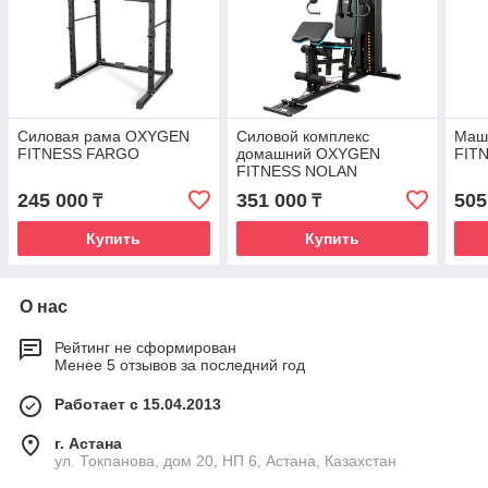
Силовая рама OXYGEN
Силовой комплекс
Маш
FITNESS FARGO
домашний OXYGEN
FIT
FITNESS NOLAN
245 000
351 000
505
₸
₸
Купить
Купить
О нас
Рейтинг не сформирован
Менее 5 отзывов за последний год
Работает с 15.04.2013
г. Астана
ул. Токпанова, дом 20, НП 6, Астана, Казахстан