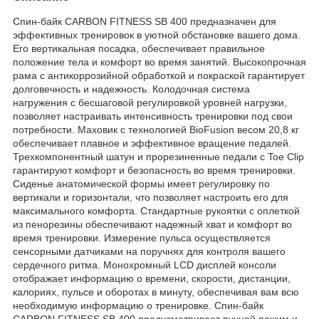
Спин-байк CARBON FITNESS SB 400 предназначен для
эффективных тренировок в уютной обстановке вашего дома.
Его вертикальная посадка, обеспечивает правильное
положение тела и комфорт во время занятий. Высокопрочная
рама с антикоррозийной обработкой и покраской гарантирует
долговечность и надежность. Колодочная система
нагружения с бесшаговой регулировкой уровней нагрузки,
позволяет настраивать интенсивность тренировки под свои
потребности. Маховик с технологией BioFusion весом 20,8 кг
обеспечивает плавное и эффективное вращение педалей.
Трехкомпонентный шатун и прорезиненные педали с Toe Clip
гарантируют комфорт и безопасность во время тренировки.
Сиденье анатомической формы имеет регулировку по
вертикали и горизонтали, что позволяет настроить его для
максимального комфорта. Стандартные рукоятки с оплеткой
из пенорезины обеспечивают надежный хват и комфорт во
время тренировки. Измерение пульса осуществляется
сенсорными датчиками на поручнях для контроля вашего
сердечного ритма. Монохромный LCD дисплей консоли
отображает информацию о времени, скорости, дистанции,
калориях, пульсе и оборотах в минуту, обеспечивая вам всю
необходимую информацию о тренировке. Спин-байк
CARBON FITNESS SB 400 предусматривает ручной режим и