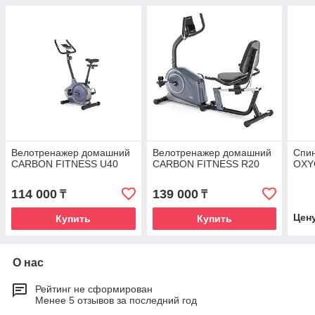
Велотренажер домашний
Велотренажер домашний
Спи
CARBON FITNESS U40
CARBON FITNESS R20
OXY
114 000
139 000
₸
₸
Цен
Купить
Купить
О нас
Рейтинг не сформирован
Менее 5 отзывов за последний год