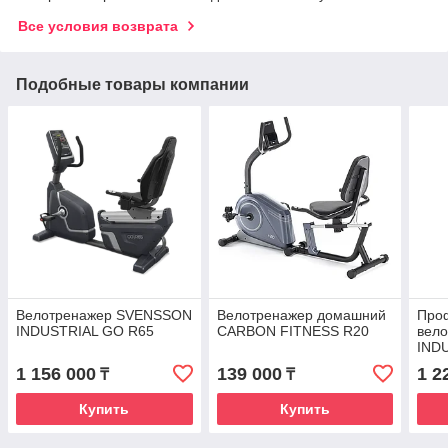
Все условия возврата
Подобные товары компании
Велотренажер SVENSSON
Велотренажер домашний
Про
INDUSTRIAL GO R65
CARBON FITNESS R20
вел
IND
1 156 000
139 000
1 2
₸
₸
Купить
Купить