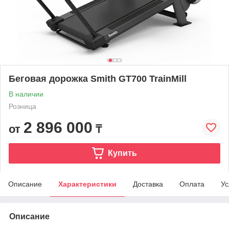
Беговая дорожка Smith GT700 TrainMill
В наличии
Розница
2 896 000
от
₸
Купить
Описание
Характеристики
Доставка
Оплата
Ус
Описание