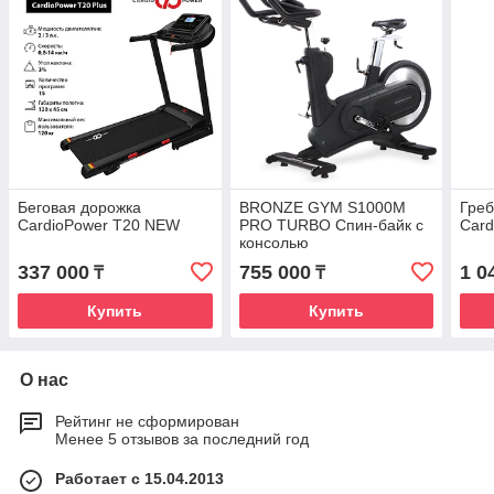
Беговая дорожка
BRONZE GYM S1000M
Греб
CardioPower T20 NEW
PRO TURBO Спин-байк с
Car
консолью
337 000
755 000
1 0
₸
₸
Купить
Купить
О нас
Рейтинг не сформирован
Менее 5 отзывов за последний год
Работает с 15.04.2013