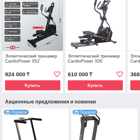
Эллиптический тренажер
Эллиптический тренажер
Элли
CardioPower X52
CardioPower X35
Card
924 000
610 000
368
₸
₸
Купить
Купить
Акционные предложения и новинки
Подарок
Подарок