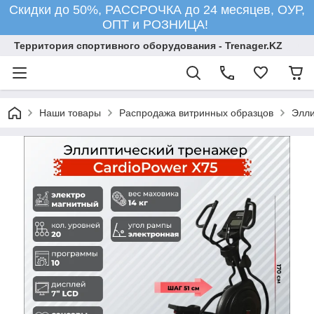
Скидки до 50%, РАССРОЧКА до 24 месяцев, ОУР,
ОПТ и РОЗНИЦА!
Территория спортивного оборудования - Trenager.KZ
Наши товары
Распродажа витринных образцов
Элли