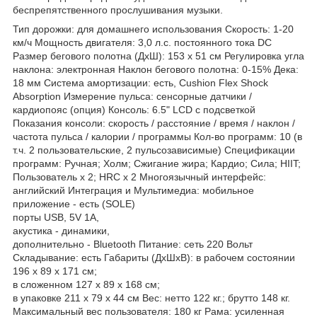
беспрепятственного прослушивания музыки.
Тип дорожки: для домашнего использования Скорость: 1-20
км/ч Мощность двигателя: 3,0 л.с. постоянного тока DC
Размер бегового полотна (ДхШ): 153 х 51 см Регулировка угла
наклона: электронная Наклон бегового полотна: 0-15% Дека:
18 мм Система амортизации: есть, Cushion Flex Shock
Absorption Измерение пульса: сенсорные датчики /
кардиопояс (опция) Консоль: 6.5" LCD с подсветкой
Показания консоли: скорость / расстояние / время / наклон /
частота пульса / калории / программы Кол-во программ: 10 (в
т.ч. 2 пользовательские, 2 пульсозависимые) Спецификации
программ: Ручная; Холм; Сжигание жира; Кардио; Сила; HIIT;
Пользователь х 2; HRC х 2 Многоязычный интерфейс:
английский Интеграция и Мультимедиа: мобильное
приложение - есть (SOLE)
порты USB, 5V 1A,
акустика - динамики,
дополнительно - Bluetooth Питание: сеть 220 Вольт
Складывание: есть Габариты (ДхШхВ): в рабочем состоянии
196 х 89 х 171 см;
в сложенном 127 х 89 х 168 см;
в упаковке 211 х 79 х 44 см Вес: нетто 122 кг.; брутто 148 кг.
Максимальный вес пользователя: 180 кг Рама: усиленная