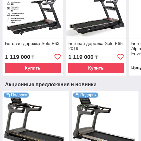
Беговая дорожка Sole F63
Беговая дорожка Sole F65
Бег
2019
Alpi
Envi
1 119 000
1 119 000
₸
₸
Цен
Купить
Купить
Акционные предложения и новинки
Подарок
Подарок