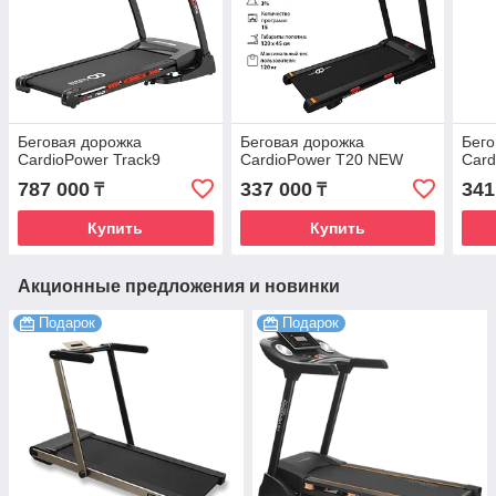
Беговая дорожка
Беговая дорожка
Бего
CardioPower Track9
CardioPower T20 NEW
Card
787 000
337 000
341
₸
₸
Купить
Купить
Акционные предложения и новинки
Подарок
Подарок