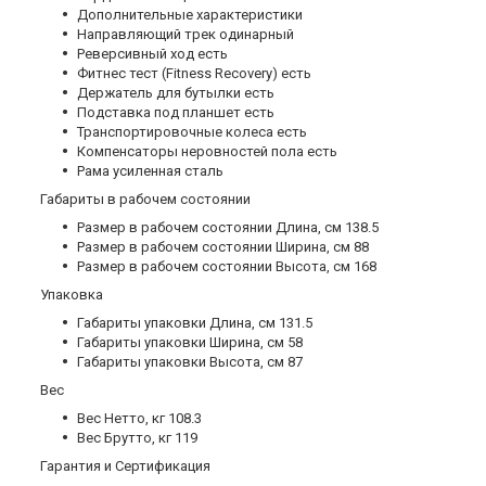
Дополнительные xарактеристики
Направляющий трек одинарный
Реверсивный ход есть
Фитнес тест (Fitness Recovery) есть
Держатель для бутылки есть
Подставка под планшет есть
Транспортировочные колеса есть
Компенсаторы неровностей пола есть
Рама усиленная сталь
Габариты в рабочем состоянии
Размер в рабочем состоянии Длина, см 138.5
Размер в рабочем состоянии Ширина, см 88
Размер в рабочем состоянии Высота, см 168
Упаковка
Габариты упаковки Длина, см 131.5
Габариты упаковки Ширина, см 58
Габариты упаковки Высота, см 87
Вес
Вес Нетто, кг 108.3
Вес Брутто, кг 119
Гарантия и Сертификация