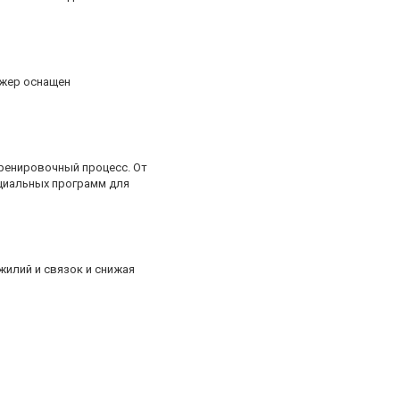
ажер оснащен
ренировочный процесс. От
ециальных программ для
илий и связок и снижая