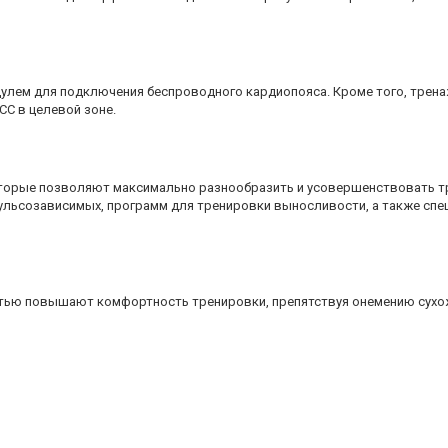
дулем для подключения беспроводного кардиопояса. Кроме того, трен
С в целевой зоне.
оторые позволяют максимально разнообразить и усовершенствовать т
пульсозависимых, программ для тренировки выносливости, а также сп
ью повышают комфортность тренировки, препятствуя онемению сухож