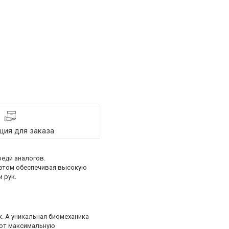
ия для заказа
еди аналогов.
 этом обеспечивая высокую
 рук.
. А уникальная биомеханика
ают максимальную