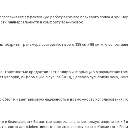
беспечивает эффективную работу верхнего плечевого пояса и рук. Пор
сти, универсальности и комфорту тренировок.
, габариты тренажера составляют всего 138 см х 88 см, что сопоста
онтрастностью предоставляет полную информацию о параметрах трен
ет калорий, Информацию о пульсе (ЧСС), Целевую пульсовую зону, Конт
о обеспечивает высокую надежность и возможность использования людь
ь и безопасность Ваших тренировок, а наличие предустановленных 4
, что важно для эффективного достижения результата. Кроме того, Вы 