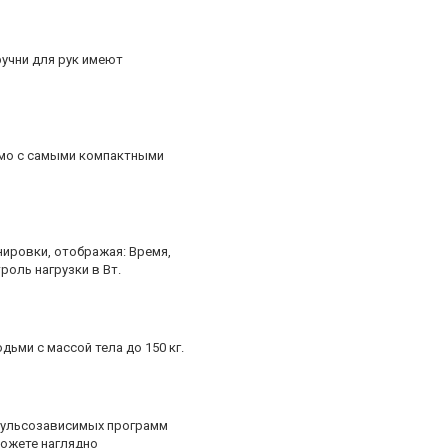
учни для рук имеют
вимо с самыми компактными
ировки, отображая: Время,
роль нагрузки в Вт.
ми с массой тела до 150 кг.
 пульсозависимых программ
можете наглядно