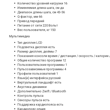
Количество уровней нагрузки 16
Изменяемая длина шага, см да
Диапазон длины шага, см 43-56
Q-фактор, мм 66
Привод передний
Питание от сети 220 Вольт
Вес пользователя, кг 150
Мультимедиа
Тип дисплея LCD
Подсветка дисплея есть
Размер дисплея, дюймы 7
Показания консоли время / дистанция / скорость / калории /
Общее количество программ 12
Пользовательские программы 1
Пульсозависимые программы 4
Профили пользователей 1
Язык(и) интерфейса русский
Виртуальный ландшафт есть
Акустика динамики
Дополнительно Zwift / Bluetooth
Контроль пульса
Сенсоры пульса есть
Поддержка кардиопояса есть
Кардиопояс опция