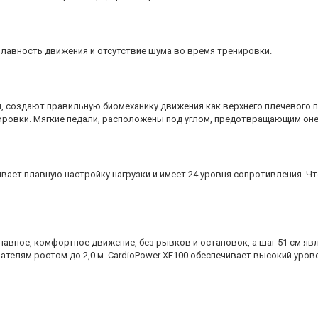
авность движения и отсутствие шума во время тренировки.
создают правильную биомеханику движения как верхнего плечевого пояс
ировки. Мягкие педали, расположены под углом, предотвращающим оне
вает плавную настройку нагрузки и имеет 24 уровня сопротивления. Ч
лавное, комфортное движение, без рывков и остановок, а шаг 51 см я
ателям ростом до 2,0 м. CardioPower XE100 обеспечивает высокий уров