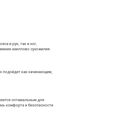
а и рук, так и ног,
мение ахиллово сухожилия.
то подойдет как начинающим,
вляется оптимальным для
ень комфорта и безопасности