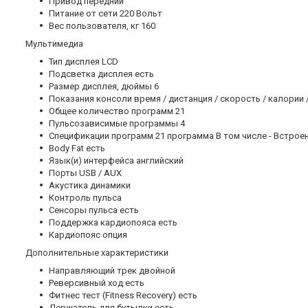
Привод передний
Питание от сети 220 Вольт
Вес пользователя, кг 160
Мультимедиа
Тип дисплея LCD
Подсветка дисплея есть
Размер дисплея, дюймы 6
Показания консоли время / дистанция / скорость / калории /
Общее количество программ 21
Пульсозависимые программы 4
Спецификации программ 21 программа В том числе - Встроенн
Body Fat есть
Язык(и) интерфейса английский
Порты USB / AUX
Акустика динамики
Контроль пульса
Сенсоры пульса есть
Поддержка кардиопояса есть
Кардиопояс опция
Дополнительные xарактеристики
Направляющий трек двойной
Реверсивный ход есть
Фитнес тест (Fitness Recovery) есть
Держатель для бутылки есть