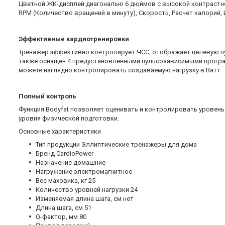
Цветной ЖК-дисплей диагональю 6 дюймов с высокой контрастн
RPM (Количество вращений в минуту), Скорость, Расчет калорий,
Эффективные кардиотренировки
Тренажер эффективно контролирует ЧСС, отображает целевую пу
также оснащен 4 предустановленными пульсозависимыми програм
можете наглядно контролировать создаваемую нагрузку в Ватт.
Полный контроль
Функция Bodyfat позволяет оценивать и контролировать уровень 
уровня физической подготовки.
Основные xарактеристики
Тип продукции Эллиптические тренажеры для дома
Бренд CardioPower
Назначение домашние
Нагружение электромагнитное
Вес маховика, кг 25
Количество уровней нагрузки 24
Изменяемая длина шага, см нет
Длина шага, см 51
Q-фактор, мм 80