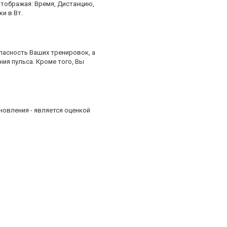
тображая: Время, Дистанцию,
и в Вт.
пасность Ваших тренировок, а
ия пульса. Кроме того, Вы
новления - является оценкой