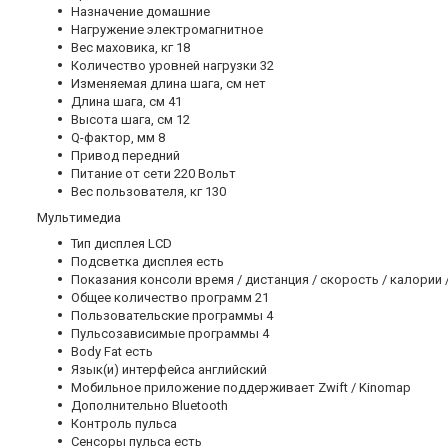
Назначение домашние
Нагружение электромагнитное
Вес маховика, кг 18
Количество уровней нагрузки 32
Изменяемая длина шага, см нет
Длина шага, см 41
Высота шага, см 12
Q-фактор, мм 8
Привод передний
Питание от сети 220 Вольт
Вес пользователя, кг 130
Мультимедиа
Тип дисплея LCD
Подсветка дисплея есть
Показания консоли время / дистанция / скорость / калории /
Общее количество программ 21
Пользовательские программы 4
Пульсозависимые программы 4
Body Fat есть
Язык(и) интерфейса английский
Мобильное приложение поддерживает Zwift / Kinomap
Дополнительно Bluetooth
Контроль пульса
Сенсоры пульса есть