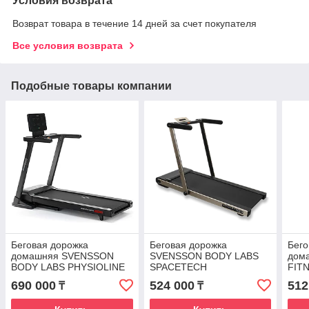
Условия возврата
Возврат товара в течение 14 дней за счет покупателя
Все условия возврата
Подобные товары компании
Беговая дорожка
Беговая дорожка
Бего
домашняя SVENSSON
SVENSSON BODY LABS
дом
BODY LABS PHYSIOLINE
SPACETECH
FIT
SPRINTMASTER B
(AMBERLIGHT)
690 000
524 000
512
₸
₸