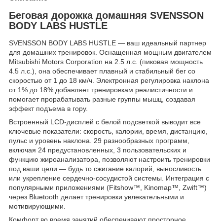
Беговая дорожка домашняя SVENSSON
BODY LABS HUSTLE
SVENSSON BODY LABS HUSTLE — ваш идеальный партнер
для домашних тренировок. Оснащенная мощным двигателем
Mitsubishi Motors Corporation на 2.5 л.с. (пиковая мощность
4.5 л.с.), она обеспечивает плавный и стабильный бег со
скоростью от 1 до 18 км/ч. Электронная регулировка наклона
от 1% до 18% добавляет тренировкам реалистичности и
помогает прорабатывать разные группы мышц, создавая
эффект подъема в гору.
Встроенный LCD-дисплей с белой подсветкой выводит все
ключевые показатели: скорость, калории, время, дистанцию,
пульс и уровень наклона. 29 разнообразных программ,
включая 24 предустановленных, 3 пользовательских и
функцию жироанализатора, позволяют настроить тренировки
под ваши цели — будь то сжигание калорий, выносливость
или укрепление сердечно-сосудистой системы. Интеграция с
популярными приложениями (Fitshow™, Kinomap™, Zwift™)
через Bluetooth делает тренировки увлекательными и
мотивирующими.
Комфорт во время занятий обеспечивают просторное