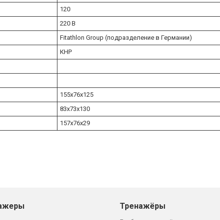
120
220 В
Fitathlon Group (подразделение в Германии)
КНР
155х76x125
83х73x130
157х76x29
ажеры
Тренажёры