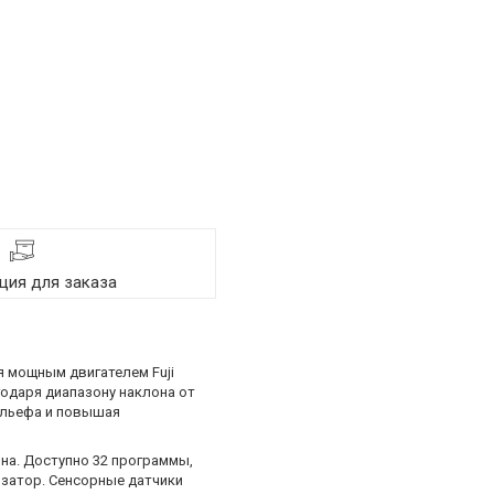
ия для заказа
 мощным двигателем Fuji
лагодаря диапазону наклона от
ельефа и повышая
она. Доступно 32 программы,
изатор. Сенсорные датчики