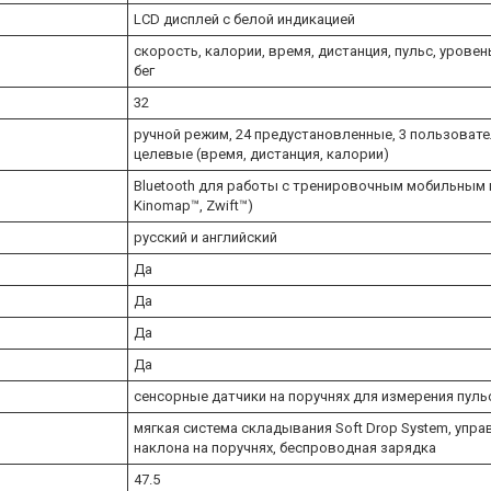
LCD дисплей с белой индикацией
скорость, калории, время, дистанция, пульс, урове
бег
32
ручной режим, 24 предустановленные, 3 пользовате
целевые (время, дистанция, калории)
Bluetooth для работы с тренировочным мобильным 
Kinomap™, Zwift™)
русский и английский
Да
Да
Да
Да
сенсорные датчики на поручнях для измерения пуль
мягкая система складывания Soft Drop System, упр
наклона на поручнях, беспроводная зарядка
47.5