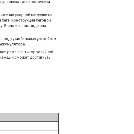
 популярным тренировочным
ижения ударной нагрузки на
бега. Конструкция беговой
у. В сложенном виде она
зарядку мобильных устройств.
аккумуляторе.
чная рама с антикоррозийной
 каждый сможет достигнуть