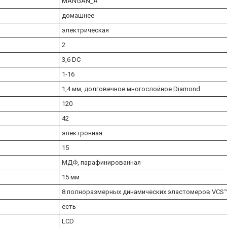
MANGAN_A
домашнее
электрическая
2
3,6 DC
1-16
1,4 мм, долговечное многослойное Diamond
120
42
электронная
15
МДФ, парафинированная
15 мм
8 полноразмерных динамических эластомеров VCS
есть
LCD