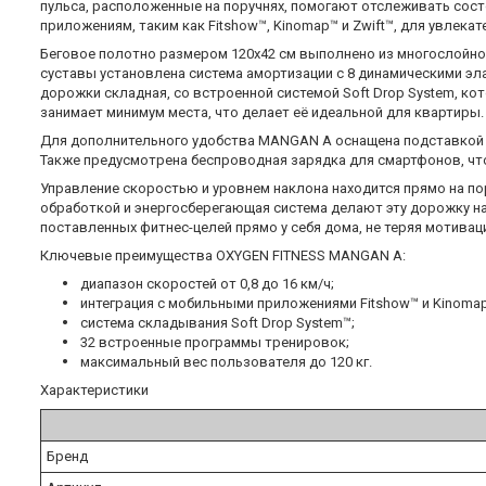
пульса, расположенные на поручнях, помогают отслеживать сост
приложениям, таким как Fitshow™, Kinomap™ и Zwift™, для увлека
Беговое полотно размером 120x42 см выполнено из многослойног
суставы установлена система амортизации с 8 динамическими эл
дорожки складная, со встроенной системой Soft Drop System, к
занимает минимум места, что делает её идеальной для квартиры.
Для дополнительного удобства MANGAN A оснащена подставкой 
Также предусмотрена беспроводная зарядка для смартфонов, что
Управление скоростью и уровнем наклона находится прямо на по
обработкой и энергосберегающая система делают эту дорожку н
поставленных фитнес-целей прямо у себя дома, не теряя мотивац
Ключевые преимущества OXYGEN FITNESS MANGAN A:
диапазон скоростей от 0,8 до 16 км/ч;
интеграция с мобильными приложениями Fitshow™ и Kinomap™
система складывания Soft Drop System™;
32 встроенные программы тренировок;
максимальный вес пользователя до 120 кг.
Характеристики
Бренд