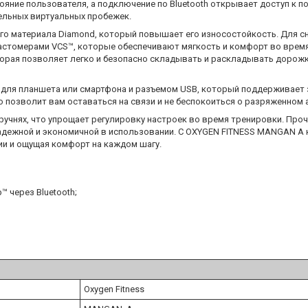
ояние пользователя, а подключение по Bluetooth открывает доступ к
тельных виртуальных пробежек.
о материала Diamond, который повышает его износостойкость. Для сн
астомерами VCS™, которые обеспечивают мягкость и комфорт во время 
оторая позволяет легко и безопасно складывать и раскладывать дорожк
для планшета или смартфона и разъемом USB, который поддерживает 
 позволит вам оставаться на связи и не беспокоиться о разряженном 
ручнях, что упрощает регулировку настроек во время тренировки. Про
адежной и экономичной в использовании. С OXYGEN FITNESS MANGAN A
ии и ощущая комфорт на каждом шагу.
 через Bluetooth;
Oxygen Fitness