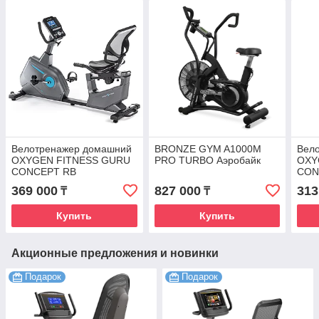
Велотренажер домашний
BRONZE GYM A1000M
Вел
OXYGEN FITNESS GURU
PRO TURBO Аэробайк
OXY
CONCEPT RB
CON
369 000
827 000
313
₸
₸
Купить
Купить
Акционные предложения и новинки
Подарок
Подарок