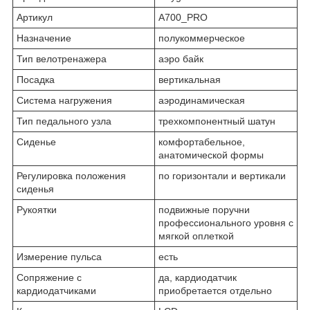
Артикул
A700_PRO
Назначение
полукоммерческое
Тип велотренажера
аэро байк
Посадка
вертикальная
Система нагружения
аэродинамическая
Тип педального узла
трехкомпонентный шатун
Сиденье
комфортабельное,
анатомической формы
Регулировка положения
по горизонтали и вертикали
сиденья
Рукоятки
подвижные поручни
профессионального уровня с
мягкой оплеткой
Измерение пульса
есть
Сопряжение с
да, кардиодатчик
кардиодатчиками
приобретается отдельно