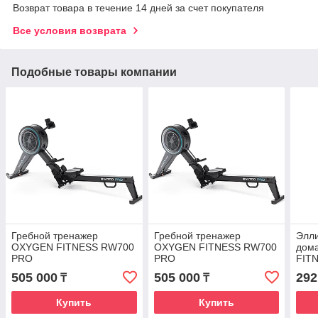
Возврат товара в течение 14 дней за счет покупателя
Все условия возврата
Подобные товары компании
Гребной тренажер
Гребной тренажер
Элли
OXYGEN FITNESS RW700
OXYGEN FITNESS RW700
дом
PRO
PRO
FIT
505 000
505 000
292
₸
₸
Купить
Купить