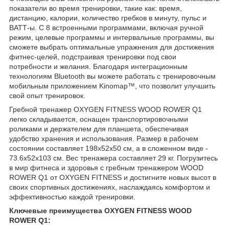
показатели во время тренировки, такие как: время,
дистанцию, калории, количество гребков в минуту, пульс и
ВАТТ-ы. С 8 встроенными программами, включая ручной
режим, целевые программы и интервальные программы, вы
сможете выбрать оптимальные упражнения для достижения
фитнес-целей, подстраивая тренировки под свои
потребности и желания. Благодаря интеграционным
технологиям Bluetooth вы можете работать с тренировочным
мобильным приложением Kinomap™, что позволит улучшить
свой опыт тренировок.
Гребной тренажер OXYGEN FITNESS WOOD ROWER Q1
легко складывается, оснащен транспортировочными
роликами и держателем для планшета, обеспечивая
удобство хранения и использования. Размер в рабочем
состоянии составляет 198x52x50 см, а в сложенном виде -
73.6x52x103 см. Вес тренажера составляет 29 кг. Погрузитесь
в мир фитнеса и здоровья с гребным тренажером WOOD
ROWER Q1 от OXYGEN FITNESS и достигните новых высот в
своих спортивных достижениях, наслаждаясь комфортом и
эффективностью каждой тренировки.
Ключевые преимущества OXYGEN FITNESS WOOD
ROWER Q1: