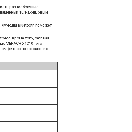
овать разнообразные
 Оснащенный 10,1-дюймовым
 Функция Bluetooth поможет
ресс. Кроме того, беговая
и. MERACH X1C10 - это
ном фитнес-пространстве.