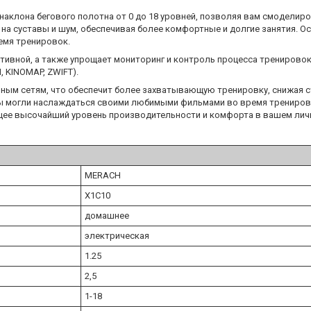
наклона бегового полотна от 0 до 18 уровней, позволяя вам смоделир
у на суставы и шум, обеспечивая более комфортные и долгие занятия.
емя тренировок.
ивной, а также упрощает мониторинг и контроль процесса тренировок.
 KINOMAP, ZWIFT).
ьным сетям, что обеспечит более захватывающую тренировку, снижая ст
ы могли наслаждаться своими любимыми фильмами во время тренировк
ее высочайший уровень производительности и комфорта в вашем лич
MERACH
X1C10
домашнее
электрическая
1.25
2,5
1-18