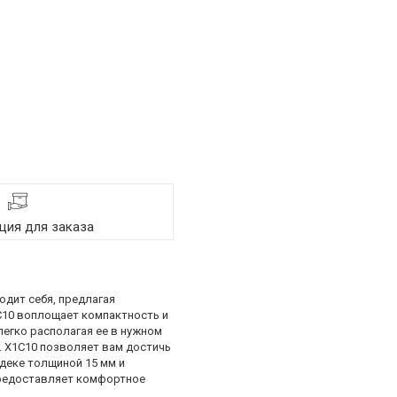
ия для заказа
дит себя, предлагая
C10 воплощает компактность и
легко располагая ее в нужном
. X1C10 позволяет вам достичь
деке толщиной 15 мм и
предоставляет комфортное