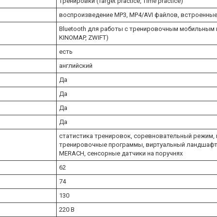
тренировки (Target practice, Time practice)
воспроизведение MP3, MP4/AVI файлов, встроенные 
Bluetooth для работы с тренировочным мобильным
KINOMAP, ZWIFT)
есть
английский
Да
Да
Да
Да
статистика тренировок, соревновательный режим,
тренировочные программы, виртуальный ландшафт
MERACH, сенсорные датчики на поручнях
62
74
130
220 В