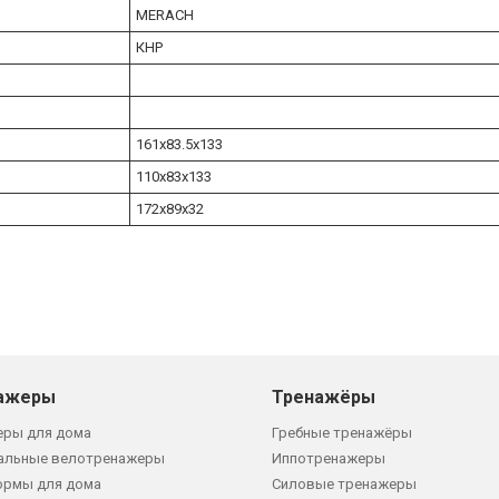
MERACH
КНР
161х83.5x133
110х83x133
172х89x32
ажеры
Тренажёры
еры для дома
Гребные тренажёры
альные велотренажеры
Иппотренажеры
ормы для дома
Силовые тренажеры