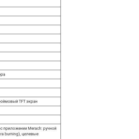
ера
дюймовый TFT экран
с приложении Merach: ручной
ra burning), целевые