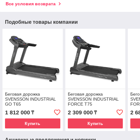
Все условия возврата
Подобные товары компании
Беговая дорожка
Беговая дорожка
Бего
SVENSSON INDUSTRIAL
SVENSSON INDUSTRIAL
SVE
GO T65
FORCE T75
FOR
1 812 000
2 309 000
2 6
₸
₸
Купить
Купить
Акционные предложения и новинки