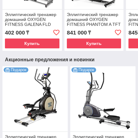
Эллиптический тренажер
Эллиптический тренажер
Элли
домашний OXYGEN
домашний OXYGEN
дом
FITNESS GALENA FLD
FITNESS PHANTOM A TFT
FIT
402 000
841 000
845
₸
₸
Купить
Купить
Акционные предложения и новинки
Подарок
Подарок
Эллиптический тренажер
Эллиптический тренажер