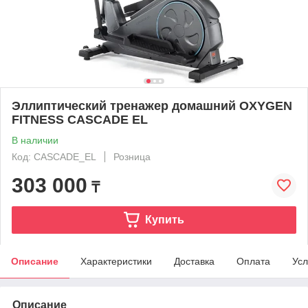
Эллиптический тренажер домашний OXYGEN
FITNESS CASCADE EL
В наличии
Код: CASCADE_EL
Розница
303 000
₸
Купить
Описание
Характеристики
Доставка
Оплата
Усл
Описание