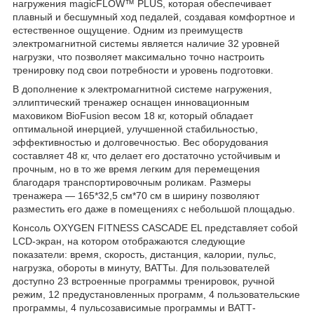
нагружения magicFLOW™ PLUS, которая обеспечивает
плавный и бесшумный ход педалей, создавая комфортное и
естественное ощущение. Одним из преимуществ
электромагнитной системы является наличие 32 уровней
нагрузки, что позволяет максимально точно настроить
тренировку под свои потребности и уровень подготовки.
В дополнение к электромагнитной системе нагружения,
эллиптический тренажер оснащен инновационным
маховиком BioFusion весом 18 кг, который обладает
оптимальной инерцией, улучшенной стабильностью,
эффективностью и долговечностью. Вес оборудования
составляет 48 кг, что делает его достаточно устойчивым и
прочным, но в то же время легким для перемещения
благодаря транспортировочным роликам. Размеры
тренажера — 165*32,5 см*70 см в ширину позволяют
разместить его даже в помещениях с небольшой площадью.
Консоль OXYGEN FITNESS CASCADE EL представляет собой
LCD-экран, на котором отображаются следующие
показатели: время, скорость, дистанция, калории, пульс,
нагрузка, обороты в минуту, ВАТТы. Для пользователей
доступно 23 встроенные программы тренировок, ручной
режим, 12 предустановленных программ, 4 пользовательские
программы, 4 пульсозависимые программы и ВАТТ-