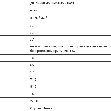
динамики мощностью 2 Ватт
есть
английский
Да
Да
Да
виртуальный ландшафт, сенсорные датчики на непо
беспроводной приемник HRC
162
66
170
71.5
81.5
150
220 В
Oxygen Fitness