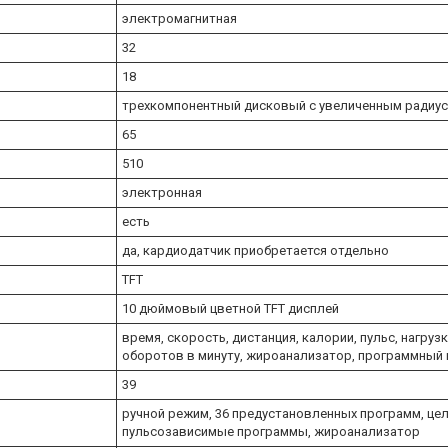
электромагнитная
32
18
трехкомпонентный дисковый с увеличенным радиу
65
510
электронная
есть
да, кардиодатчик приобретается отдельно
TFT
10 дюймовый цветной TFT дисплей
время, скорость, дистанция, калории, пульс, нагруз
оборотов в минуту, жироанализатор, программный
39
ручной режим, 36 предустановленных программ, ц
пульсозависимые программы, жироанализатор