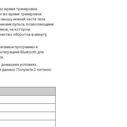
во время тренировки.
г во время тренировки.
 мышц нижней части тела.
тчиками пульса, позволяющими
ймов, на котором
ичество оборотов в минуту,
ависимые программы и
теграцией Bluetooth для
и.
 домашних условиях.
х данных. Получите 2-летнюю