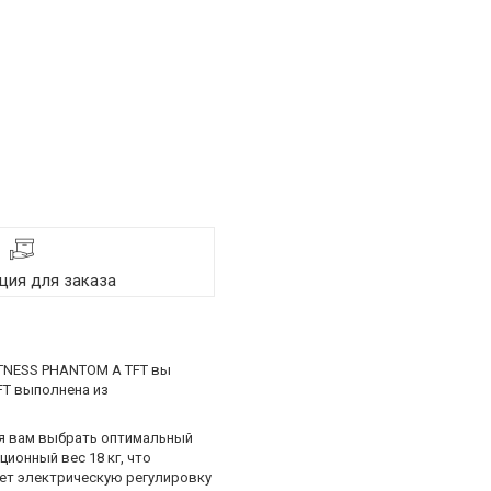
ия для заказа
ITNESS PHANTOM A TFT вы
FT выполнена из
яя вам выбрать оптимальный
ионный вес 18 кг, что
еет электрическую регулировку