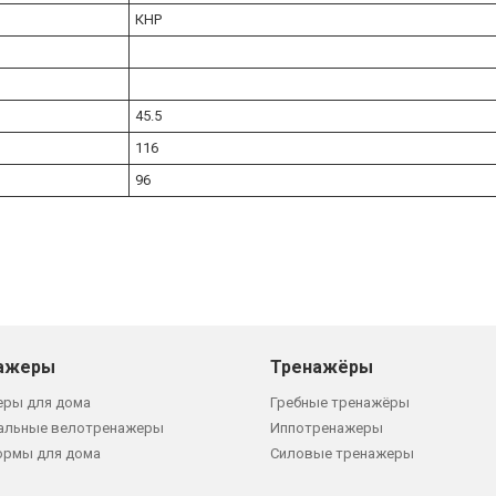
КНР
45.5
116
96
ажеры
Тренажёры
еры для дома
Гребные тренажёры
альные велотренажеры
Иппотренажеры
ормы для дома
Силовые тренажеры