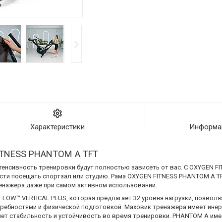
Характеристики
Информац
ITNESS PHANTOM A TFT
тенсивность тренировки будут полностью зависеть от вас. С OXYGEN F
ти посещать спортзал или студию. Рама OXYGEN FITNESS PHANTOM A T
енажера даже при самом активном использовании.
FLOW™ VERTICAL PLUS, которая предлагает 32 уровня нагрузки, позвол
ребностями и физической подготовкой. Маховик тренажера имеет инерц
яет стабильность и устойчивость во время тренировки. PHANTOM A им