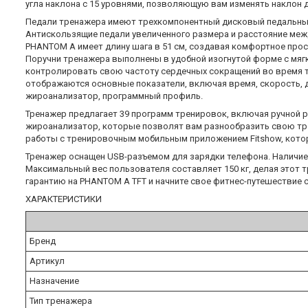
угла наклона с 15 уровнями, позволяющую вам изменять наклон 
Педали тренажера имеют трехкомпонентный дисковый педальный 
Антискользящие педали увеличенного размера и расстояние межд
PHANTOM A имеет длину шага в 51 см, создавая комфортное про
Поручни тренажера выполнены в удобной изогнутой форме с мяг
контролировать свою частоту сердечных сокращений во время т
отображаются основные показатели, включая время, скорость, дис
жироанализатор, программный профиль.
Тренажер предлагает 39 программ тренировок, включая ручной 
жироанализатор, которые позволят вам разнообразить свою тре
работы с тренировочным мобильным приложением Fitshow, кото
Тренажер оснащен USB-разъемом для зарядки телефона. Наличие
Максимальный вес пользователя составляет 150 кг, делая этот
гарантию на PHANTOM A TFT и начните свое фитнес-путешествие с
ХАРАКТЕРИСТИКИ
Бренд
Артикул
Назначение
Тип тренажера