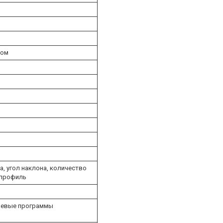
сом
ка, угол наклона, количество
 профиль
елевые программы