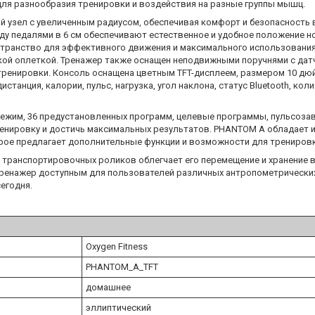
для разнообразия тренировки и воздействия на разные группы мышц.
узел с увеличенным радиусом, обеспечивая комфорт и безопасность 
у педалями в 6 см обеспечивают естественное и удобное положение но
странство для эффективного движения и максимального использования
кой оплеткой. Тренажер также оснащен неподвижными поручнями с да
ренировки. Консоль оснащена цветным TFT-дисплеем, размером 10 дю
танция, калории, пульс, нагрузка, угол наклона, статус Bluetooth, кол
режим, 36 предустановленных программ, целевые программы, пульсоз
нировку и достичь максимальных результатов. PHANTOM A обладает ин
рое предлагает дополнительные функции и возможности для тренировк
 транспортировочных роликов облегчает его перемещение и хранение в
 тренажер доступным для пользователей различных антропометрически
егодня.
Oxygen Fitness
PHANTOM_A_TFT
домашнее
эллиптический