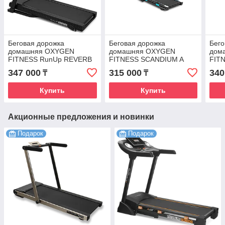
Беговая дорожка
Беговая дорожка
Бего
домашняя OXYGEN
домашняя OXYGEN
дом
FITNESS RunUp REVERB
FITNESS SCANDIUM A
FIT
347 000
315 000
340
₸
₸
Купить
Купить
Акционные предложения и новинки
Подарок
Подарок