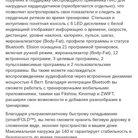
поручнях и поддержку беспроводного приемника HRC для
нагрудных кардиодатчиков (приобретается отдельно), что
позволяет контролировать свои показатели и следить за
сердечным ритмом во время тренировки. Стильная и
интуитивно понятная консоль с 6 LED дисплеями с белой
индикацией отображает информацию о времени, скорости,
дистанции, уровне наклона, калориях, пульсе, шагах,
жироанализаторе (Body-Fat), профиле программы и статусе
Bluetooth. Elision оснащена 21 программой тренировок,
включая ручной режим, жироанализатор (Body-Fat), 12
встроенных программ, 3 целевые программы, 2
пульсозависимые программы и 2 пользовательские
программы. Вы также можете наслаждаться
воспроизведением аудиофайлов через встроенные динамики
мощностью 4 Ватт. Благодаря интеграции Bluetooth вы
сможете работать с тренировочными мобильными
приложениями, такими как Fitshow, Kinomap и ZWIFT,
расширяя свои возможности и добавляя разнообразие в
тренировки.
Благодаря ультракомпактному быстрому складыванию
(smartFOLD™), вы легко сможете хранить беговую дорожку в
сложенном виде, экономя пространство в вашем доме.
Максимальная нагрузка до 140 кг гарантирует стабильность и
безопасность во время тренировки.