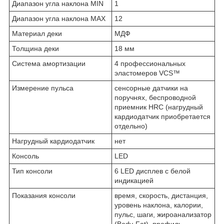
Диапазон угла наклона MIN
1
Диапазон угла наклона MAX
12
Материал деки
МДФ
Толщина деки
18 мм
Система амортизации
4 профессиональных
эластомеров VCS™
Измерение пульса
сенсорные датчики на
поручнях, беспроводной
приемник HRC (нагрудный
кардиодатчик приобретается
отдельно)
Нагрудный кардиодатчик
нет
Консоль
LED
Тип консоли
6 LED дисплев c белой
индикацией
Показания консоли
время, скорость, дистанция,
уровень наклона, калории,
пульс, шаги, жироанализатор