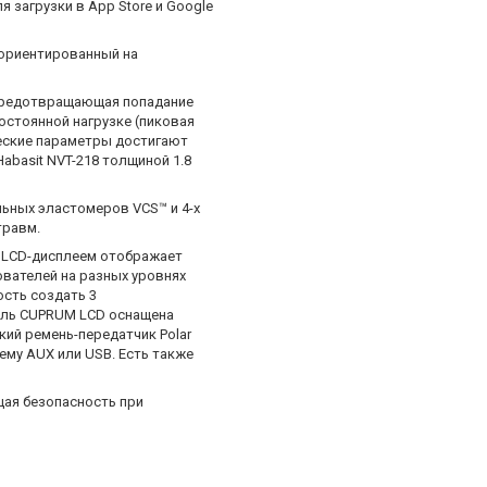
загрузки в App Store и Google
 ориентированный на
 предотвращающая попадание
постоянной нагрузке (пиковая
ческие параметры достигают
abasit NVT-218 толщиной 1.8
льных эластомеров VCS™ и 4-х
травм.
 LCD-дисплеем отображает
ователей на разных уровнях
ость создать 3
дель CUPRUM LCD оснащена
ий ремень-передатчик Polar
му AUX или USB. Есть также
ая безопасность при