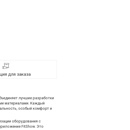
ия для заказа
объединяет лучшие разработки
ыми материалами. Каждый
альность, особый комфорт и
изации оборудования с
риложение FitShow. Это