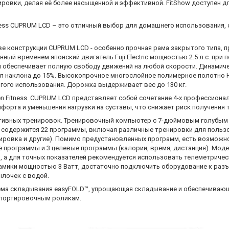
вки, делая её более насыщенной и эффективной. FitShow доступен для 
ness CUPRUM LCD – это отличный выбор для домашнего использования,
ве конструкции CUPRUM LCD - особенно прочная рама закрытого типа,
ный временем японский двигатель Fuji Electric мощностью 2.5 л.с. при 
3 см обеспечивает полную свободу движений на любой скорости. Динами
гол наклона до 15%. Высокопрочное многослойное полимерное полотно H
гого использования. Дорожка выдерживает вес до 130 кг.
n Fitness. CUPRUM LCD представляет собой сочетание 4-х профессиона
форта и уменьшения нагрузки на суставы, что снижает риск получения 
тивных тренировок. Тренировочный компьютер с 7-дюймовым голубым
яти содержится 22 программы, включая различные тренировки для польз
енировка и другие). Помимо предустановленных программ, есть возможн
 программы и 3 целевые программы (калории, время, дистанция). Мо
а для точных показателей рекомендуется использовать телеметрическ
амики мощностью 3 Ватт, достаточно подключить оборудование к разъе
ылочек с водой.
тема складывания easyFOLD™, упрощающая складывание и обеспечивающ
спортировочным роликам.