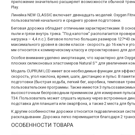
приложение значительно расширяет возможности обычной трениро
Play.
Линейка NEW CLASSIC включает двенадцать моделей. Oxygen Fit
пользователей начального и среднего уровня подготовки.
Беговая дорожка обладает отличными характеристиками. В осно
пыли и грязи внутрь трека. "Под капотом" располагается проверен
нагрузка – 4,4 л.с.). Беговое полотно больших размеров 127*4
максимального уровня в своём классе - скорость до 16 км/ч и у
мм относится к коммерческому классу и спроектировано для дол
Особое внимание уделено амортизации, что характерно для Oxyge
плоских силиконовых эластомеров Natural S™ для увеличения ком
Модель CUPRUM LCD имеет все необходимые функции для эффек
скорость, угол наклона, время, шаги, дистанцию и пульс. В пам
подготовки (быстрая ходьба, легкий бег, аэробика, темповая тр
пользовательские программы. Также имеются 3 пульсозависимые
высокоточным беспроводным приемником для измерения пульса, 
T34. Пользователь может слушать музыку через встроенные дин
подставка для планшета или смартфона, а также 2 места для бут
К другим особенностям дорожки относится гидравлическая сис
раскладывании. Дорожка легко перемещается благодаря 2 тран
ОСОБЕННОСТИ ТОВАРА