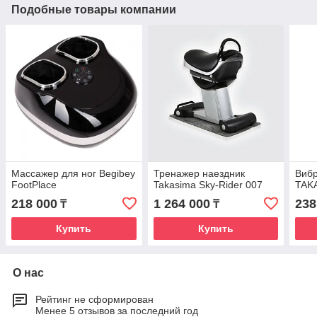
Подобные товары компании
Массажер для ног Begibey
Тренажер наездник
Виб
FootPlace
Takasima Sky-Rider 007
TAK
218 000
1 264 000
238
₸
₸
Купить
Купить
О нас
Рейтинг не сформирован
Менее 5 отзывов за последний год