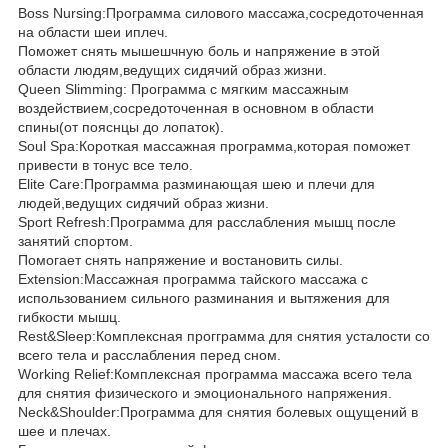
Boss Nursing:Программа силового массажа,сосредоточенная
на области шеи иплеч.
Поможет снять мышешчную боль и напряжение в этой
области людям,ведущих сидячий образ жизни.
Queen Slimming: Программа с мягким массажным
воздействием,сосредоточенная в основном в области
спины(от пояснцы до лопаток).
Soul Spa:Короткая массажная программа,которая поможет
привести в тонус все тело.
Elite Care:Программа разминающая шею и плечи для
людей,ведущих сидячий образ жизни.
Sport Refresh:Программа для расслабления мышц после
занятий спортом.
Помогает снять напряжение и востановить силы.
Extension:Массажная программа тайского массажа с
использованием сильного разминания и вытяжения для
гибкости мышц.
Rest&Sleep:Комплексная прогграмма для снятия усталости со
всего тела и расслабления перед сном.
Working Relief:Комплексная программа массажа всего тела
для снятия физического и эмоционального напряжения.
Neck&Shoulder:Программа для снятия болевых ощущений в
шее и плечах.