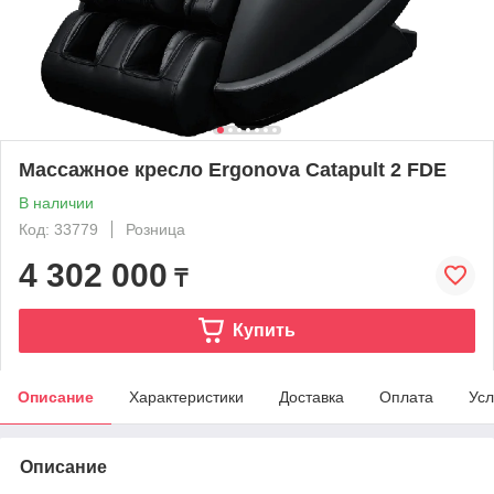
Массажное кресло Ergonova Catapult 2 FDE
В наличии
Код: 33779
Розница
4 302 000
₸
Купить
Описание
Характеристики
Доставка
Оплата
Усл
Описание