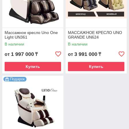
Массажное кресло Uno One
МАССАЖНОЕ КРЕСЛО UNO
Light UN361
GRANDE UN624
В наличии
В наличии
1 997 000
3 991 000
от
₸
от
₸
Купить
Купить
Подарок