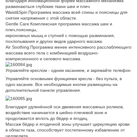
Благодаря инновационной форме массажного механизма
разминаються глубокие ткани шеи и плеч.
Waist&Spin:Программа массажа всей спины и поясницы для
снятия напряжения с этой области.
Gentle Care:Комплексная программа массажа шеи и
плеч,поясницы,
икроножных мышц и ступней с помощью разминания,
похлопывания и других видов ударного масажа.
Air Soothing:Программа менее интенсивного расслабляющего
массажа всего тела с комбинацией воздушно-
компресионного и силового массажа.
Управляйте креслом - одним касанием, и заряжайте телефон
Управляйте основными функциями кресла - без пульта, в
одно касание. Все необходимые кнопки размещены на
дополнительной панели управления.
Благодаря удлинённой оси движения массажных роликов,
воздействие начинается в шейно-плечевой зоне и
продолжается вплоть до бёдер и ягодиц.
Массаж бёдер и ягодичной зоны улучшает циркуляцию крови
в области таза, способствует постепенному избавлению от
целлюлита.