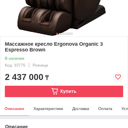
Массажное кресло Ergonova Organic 3
Espresso Brown
В наличии
Код: 33775
Розница
2 437 000
₸
Купить
Описание
Характеристики
Доставка
Оплата
Усл
Описание