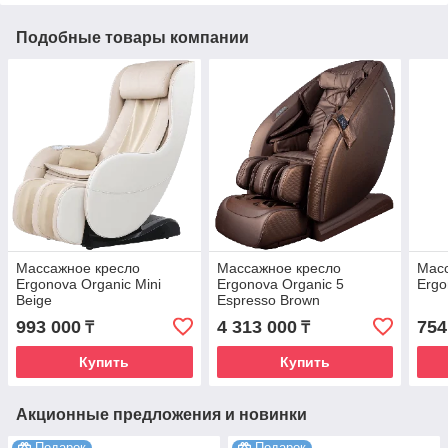
Подобные товары компании
Массажное кресло
Массажное кресло
Мас
Ergonova Organic Mini
Ergonova Organic 5
Ergo
Beige
Espresso Brown
993 000
4 313 000
754
₸
₸
Купить
Купить
Акционные предложения и новинки
Подарок
Подарок