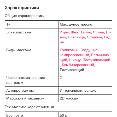
Характеристики
Общие характеристики
Тип
Массажное кресло
Зоны массажа
Икры
,
Шея
,
Талия
,
Спина
,
Пл
ечи
,
Поясница
,
Ягодицы
,
Бед
ра
Виды массажа
Роликовый
,
Воздушно-
компрессионный
,
Разминаю
щий
,
Шиацу
,
Постукивающий
,
Комбинированный
,
Растирающий
Число автоматических
2
программ
Автопрограммы
Интенсивная, релакс
Массажный механизм
2D массаж
Технические характеристики
Вес нетто
50 кг