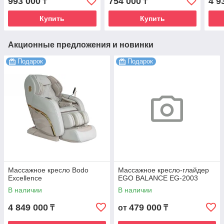
993 000
754 000
4 9
₸
₸
Купить
Купить
Акционные предложения и новинки
Подарок
Подарок
Массажное кресло Bodo
Массажное кресло-глайдер
Excellence
EGO BALANCE EG-2003
В наличии
В наличии
4 849 000
479 000
₸
от
₸