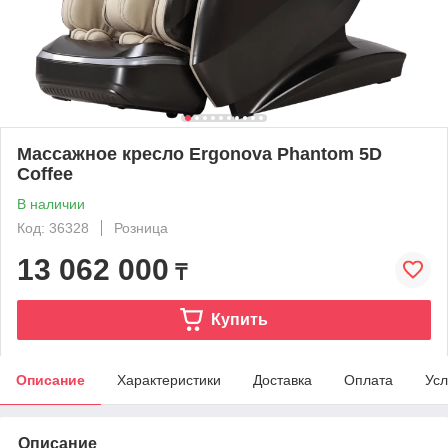
Массажное кресло Ergonova Phantom 5D
Coffee
В наличии
Код: 36328
Розница
13 062 000
₸
Купить
Описание
Характеристики
Доставка
Оплата
Усл
Описание