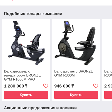
Подобные товары компании
Велоэргометр с
Велоэргометр BRONZE
Вел
генератором BRONZE
GYM R800M
R30
GYM R1000M PRO
TURBO
1 280 000
946 000
2 9
₸
₸
Купить
Купить
Акционные предложения и новинки