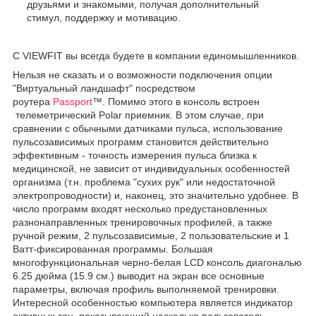
друзьями и знакомыми, получая дополнительный
стимул, поддержку и мотивацию.
С VIEWFIT вы всегда будете в компании единомышленников.
Нельзя не сказать и о возможности подключения опции
"Виртуальный ландшафт" посредством
роутера
Passport
™. Помимо этого в консоль встроен
телеметрический Polar приемник. В этом случае, при
сравнении с обычными датчиками пульса, использование
пульсозависимых программ становится действительно
эффективным - точность измерения пульса близка к
медицинской, не зависит от индивидуальных особенностей
организма (т.н. проблема "сухих рук" или недостаточной
электропроводности) и, наконец, это значительно удобнее. В
число программ входят несколько предустановленных
разнонаправленных тренировочных профилей, а также
ручной режим, 2 пульсозависимые, 2 пользовательские и 1
Ватт-фиксированная программы. Большая
многофункциональная черно-белая LCD консоль диагональю
6.25 дюйма (15.9 см.) выводит на экран все основные
параметры, включая профиль выполняемой тренировки.
Интересной особенностью компьютера является индикатор
активных зон, показывающий насколько пользователь