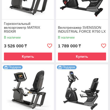
Горизонтальный
велоэргометр MATRIX
Велотренажер SVENSSON
R50XIR
INDUSTRIAL FORCE R750 LX
В наличии
В наличии
3 526 000
1 789 000
₸
₸
Купить
Купить
Подарок
Подарок