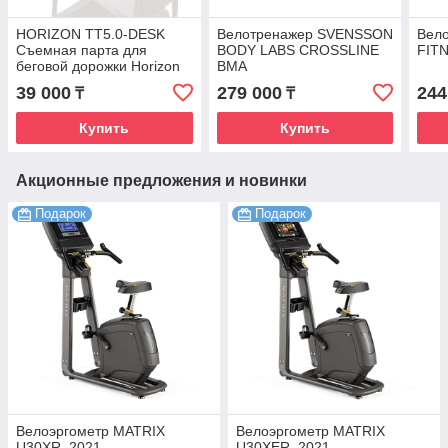
HORIZON TT5.0-DESK
Велотренажер SVENSSON
Вел
Съемная парта для
BODY LABS CROSSLINE
FIT
беговой дорожки Horizon
BMA
CITTA TT 5.0
39 000
279 000
244
₸
₸
Купить
Купить
Акционные предложения и новинки
Подарок
Подарок
Велоэргометр MATRIX
Велоэргометр MATRIX
U30XR, 2021
U30XER, 2021