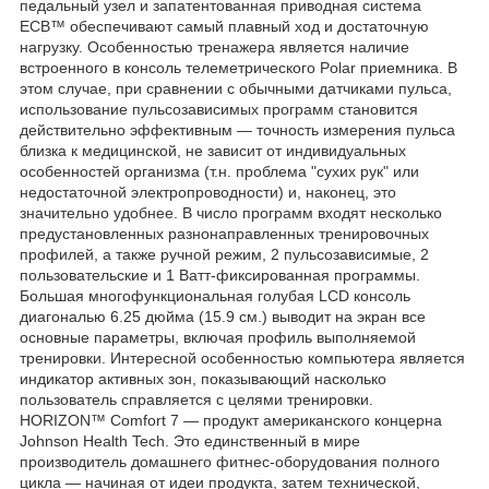
педальный узел и запатентованная приводная система
ECB™ обеспечивают самый плавный ход и достаточную
нагрузку. Особенностью тренажера является наличие
встроенного в консоль телеметрического Polar приемника. В
этом случае, при сравнении с обычными датчиками пульса,
использование пульсозависимых программ становится
действительно эффективным ― точность измерения пульса
близка к медицинской, не зависит от индивидуальных
особенностей организма (т.н. проблема "сухих рук" или
недостаточной электропроводности) и, наконец, это
значительно удобнее. В число программ входят несколько
предустановленных разнонаправленных тренировочных
профилей, а также ручной режим, 2 пульсозависимые, 2
пользовательские и 1 Ватт-фиксированная программы.
Большая многофункциональная голубая LCD консоль
диагональю 6.25 дюйма (15.9 см.) выводит на экран все
основные параметры, включая профиль выполняемой
тренировки. Интересной особенностью компьютера является
индикатор активных зон, показывающий насколько
пользователь справляется с целями тренировки.
HORIZON™ Comfort 7 ― продукт американского концерна
Johnson Health Tech. Это единственный в мире
производитель домашнего фитнес-оборудования полного
цикла ― начиная от идеи продукта, затем технической,