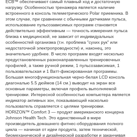
ECB™ обеспечивают самый плавный ход и достаточную
нагрузку. Особенностью тренажера является наличие
встроенного в консоль телеметрического Polar приемника. В
этом случае, при сравнении с обычными датчиками пульса,
использование пульсозависимых программ становится
действительно эффективным ― точность измерения пульса
близка к медицинской, не зависит от индивидуальных
особенностей организма (т.н. проблема "сухих рук" или
недостаточной электропроводности) и, наконец, это
значительно удобнее. В число программ входят несколько
предустановленных разнонаправленных тренировочных
профилей, а также ручной режим, 1 пульсозависимая, 1
пользовательская и 1 Ватт-фиксированная программы.
Большая многофункциональная черно-белая LCD консоль
диагональю 5.5 дюймов (14 см.) выводит на экран все
основные параметры, включая профиль выполняемой
тренировки. Интересной особенностью компьютера является
индикатор активных зон, показывающий насколько
пользователь справляется с целями тренировки.
HORIZON™ Comfort 3 ― продукт американского концерна
Johnson Health Tech. Это единственный в мире
производитель домашнего фитнес-оборудования полного
цикла ― начиная от идеи продукта, затем технической,
биомеханической и дизайнерской разработки и заканчивая