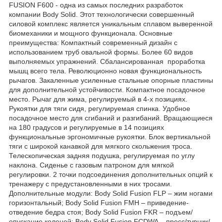
FUSION F600 - одна из самых последних разработок
компании Body Solid. Этот технологически совершенный
силовой комплекс является уникальным сплавом выверенной
биомеханики и мощного функционала. Основные
преимущества: Компактный современный дизайн с
использованием труб овальной формы. Более 60 видов
выполняемых упражнений. Сбалансированная проработка
мышц всего тела. Революционно новая функциональность
рычагов. Закаленные усиленные стальные опорные пластины
для дополнительной устойчивости. Компактное посадочное
место. Рычаг для жима, регулируемый в 4-х позициях.
Рукоятки для тяги сидя, регулируемая спинка. Удобное
посадочное место для сгибаний и разгибаний. Вращающиеся
на 180 градусов и регулируемые в 14 позициях
функциональные эргономичные рукоятки. Блок вертикальной
тяги с широкой канавкой для мягкого скольжения троса.
Телескопическая задняя подушка, регулируемая по углу
наклона. Сиденье с газовым патроном для мягкой
регулировки. 2 точки подсоединения дополнительных опций к
тренажеру с предустановленными в них тросами.
Дополнительные модули: Body Solid Fusion FLP – жим ногами
горизонтальный; Body Solid Fusion FMH – приведение-
отведение бедра стоя; Body Solid Fusion FKR – подъем/
опускание коленей; Body Solid Fusion FCDWA – пресс/турник/