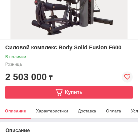
Силовой комплекс Body Solid Fusion F600
В наличии
Розница
2 503 000
₸
Купить
Описание
Характеристики
Доставка
Оплата
Усл
Описание