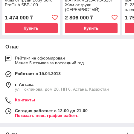
Жим от груди Body Solid
MATRIX VERSA VS-S13P
MAT
ProClub SBP-100
Жим от груди
PL23
(СЕРЕБРИСТЫЙ)
пле
1 474 000
2 806 000
1 7
₸
₸
Купить
Купить
О нас
Рейтинг не сформирован
Менее 5 отзывов за последний год
Работает с 15.04.2013
г. Астана
ул. Токпанова, дом 20, НП 6, Астана, Казахстан
Контакты
Сегодня работает с 12:00 до 21:00
Показать весь график работы