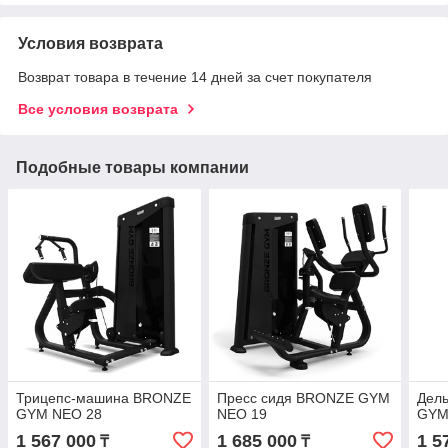
Условия возврата
Возврат товара в течение 14 дней за счет покупателя
Все условия возврата
Подобные товары компании
Трицепс-машина BRONZE
Пресс сидя BRONZE GYM
Дел
GYM NEO 28
NEO 19
GYM
1 567 000
1 685 000
1 5
₸
₸