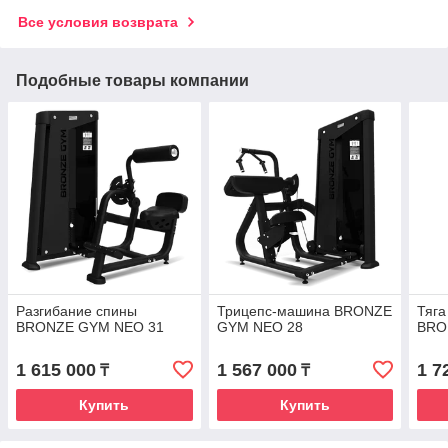
Все условия возврата
Подобные товары компании
Разгибание спины
Трицепс-машина BRONZE
Тяга
BRONZE GYM NEO 31
GYM NEO 28
BRO
1 615 000
1 567 000
1 7
₸
₸
Купить
Купить