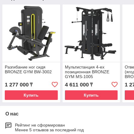
Разгибание ног сидя
Мультистанция 4-ех
Отве
BRONZE GYM BW-3002
позиционная BRONZE
(яг
GYM MS-1005
BRO
1 277 000
4 611 000
1 2
₸
₸
Купить
Купить
О нас
Рейтинг не сформирован
Менее 5 отзывов за последний год