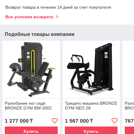
Возврат товара в течение 14 дней за счет покупателя
Все условия возврата
Подобные товары компании
Разгибание ног сидя
Трицепс-машина BRONZE
Разг
BRONZE GYM BW-3002
GYM NEO 28
BRO
1 277 000
1 567 000
767
₸
₸
Купить
Купить