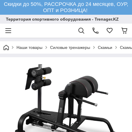
Скидки до 50%, РАССРОЧКА до 24 месяцев, ОУР,
ОПТ и РОЗНИЦА!
Территория спортивного оборудования - Trenager.KZ
Наши товары
Силовые тренажеры
Скамьи
Скамь