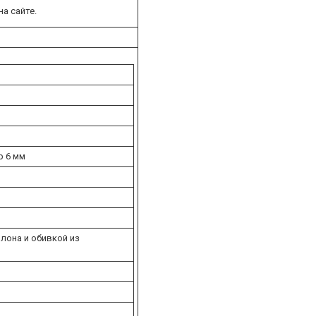
а сайте.
р 6 мм
лона и обивкой из