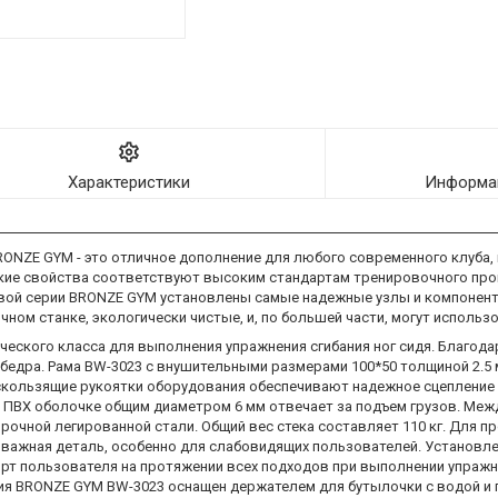
Характеристики
Информац
NZE GYM - это отличное дополнение для любого современного клуба, к
еские свойства соответствуют высоким стандартам тренировочного пр
овой серии BRONZE GYM установлены самые надежные узлы и компонент
ном станке, экологически чистые, и, по большей части, могут использ
ского класса для выполнения упражнения сгибания ног сидя. Благода
едра. Рама BW-3023 с внушительными размерами 100*50 толщиной 2.5
ескользящие рукоятки оборудования обеспечивают надежное сцепление
 в ПВХ оболочке общим диаметром 6 мм отвечает за подъем грузов. Межд
рочной легированной стали. Общий вес стека составляет 110 кг. Для п
 важная деталь, особенно для слабовидящих пользователей. Установл
рт пользователя на протяжении всех подходов при выполнении упражн
ия BRONZE GYM BW-3023 оснащен держателем для бутылочки с водой и 