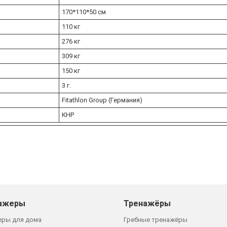
170*110*50 см
110 кг
276 кг
309 кг
150 кг
3 г.
Fitathlon Group (Германия)
КНР
ажеры
Тренажёры
еры для дома
Гребные тренажёры