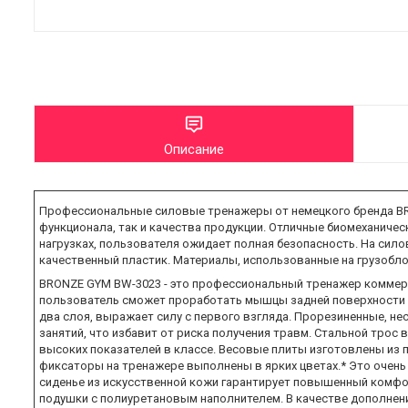
Описание
Профессиональные силовые тренажеры от немецкого бренда BRO
функционала, так и качества продукции. Отличные биомеханич
нагрузках, пользователя ожидает полная безопасность. На сил
качественный пластик. Материалы, использованные на грузоблоч
BRONZE GYM BW-3023 - это профессиональный тренажер коммерче
пользователь сможет проработать мышцы задней поверхности б
два слоя, выражает силу с первого взгляда. Прорезиненные, н
занятий, что избавит от риска получения травм. Стальной трос
высоких показателей в классе. Весовые плиты изготовлены из п
фиксаторы на тренажере выполнены в ярких цветах.* Это очень
сиденье из искусственной кожи гарантирует повышенный комфо
подушки с полиуретановым наполнителем. В качестве дополнен