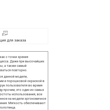
ия для заказа
ак с точки зрения
оцесса. Даже при высочайших
ы, а также самый
оваться повторно.
ря данной модели,
 мм и порошковой окраской в
 рук пользователя во время
у прочим, это один из самых
ростоты использования, все
енное на модели эргономичное
ения. Мягкость обеспечивают
полотенца.