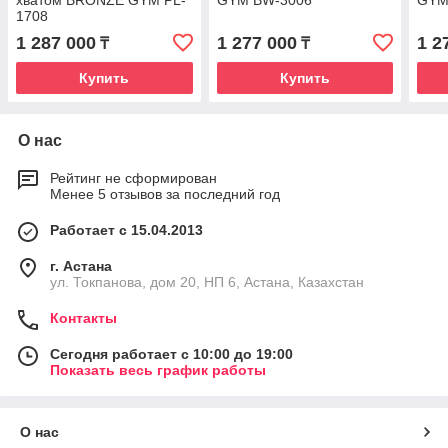
хватом BRONZE GYM PL-
GYM BW-3006
GYM
1708
1 287 000
1 277 000
1 2
₸
₸
Купить
Купить
О нас
Рейтинг не сформирован
Менее 5 отзывов за последний год
Работает с 15.04.2013
г. Астана
ул. Токпанова, дом 20, НП 6, Астана, Казахстан
Контакты
Сегодня работает с 10:00 до 19:00
Показать весь график работы
О нас