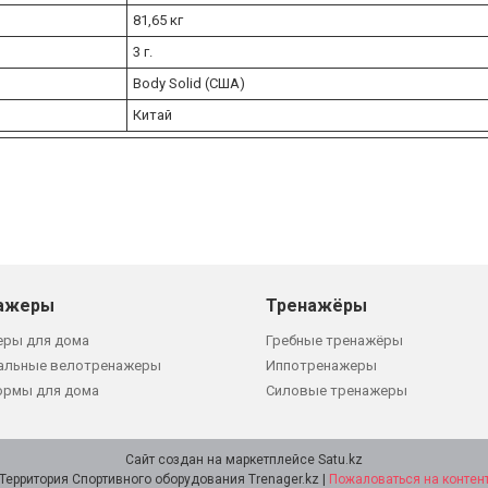
81,65 кг
3 г.
Body Solid (США)
Китай
ажеры
Тренажёры
еры для дома
Гребные тренажёры
альные велотренажеры
Иппотренажеры
ормы для дома
Силовые тренажеры
Сайт создан на маркетплейсе
Satu.kz
Территория Спортивного оборудования Trenager.kz |
Пожаловаться на контен