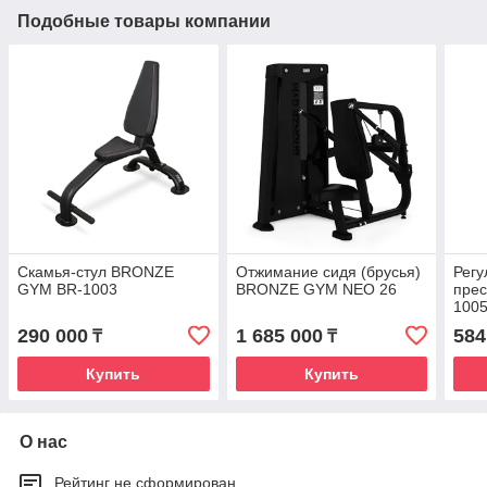
Подобные товары компании
Скамья-стул BRONZE
Отжимание сидя (брусья)
Регу
GYM BR-1003
BRONZE GYM NEO 26
пре
100
290 000
1 685 000
584
₸
₸
Купить
Купить
О нас
Рейтинг не сформирован