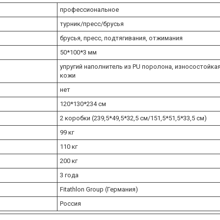
профессиональное
турник/пресс/брусья
брусья, пресс, подтягивания, отжимания
50*100*3 мм
упругий наполнитель из PU поролона, износостойка
кожи
нет
120*130*234 см
2 коробки (239,5*49,5*32,5 см/151,5*51,5*33,5 см)
99 кг
110 кг
200 кг
3 года
Fitathlon Group (Германия)
Россия