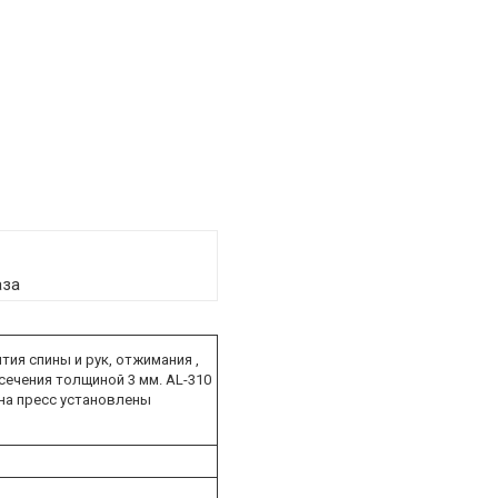
аза
ия спины и рук, отжимания ,
сечения толщиной 3 мм. AL-310
на пресс установлены