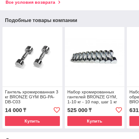
Все условия возврата
Подобные товары компании
Гантель хромированная 3
Набор хромированных
Набо
кг BRONZE GYM BG-PA-
гантелей BRONZE GYM,
обре
DB-C03
1-10 кг - 10 пар, шаг 1 кг
BRON
10 п
14 000
525 000
631
₸
₸
Купить
Купить