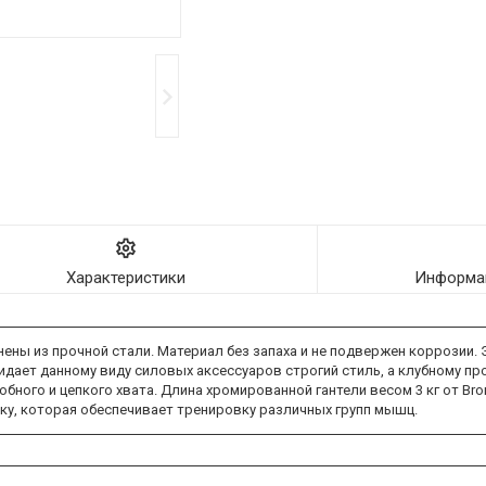
Характеристики
Информац
ны из прочной стали. Материал без запаха и не подвержен коррозии. 
дает данному виду силовых аксессуаров строгий стиль, а клубному пр
бного и цепкого хвата. Длина хромированной гантели весом 3 кг от Br
зку, которая обеспечивает тренировку различных групп мышц.