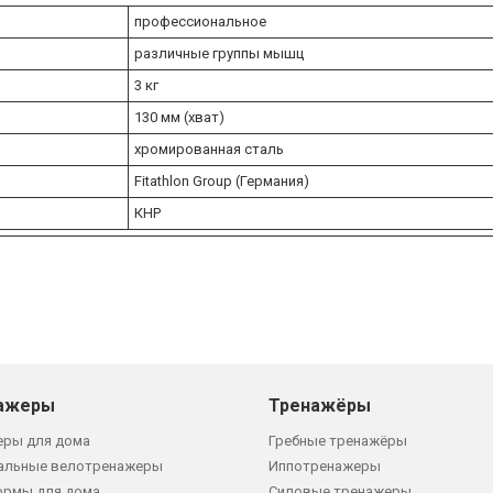
профессиональное
различные группы мышц
3 кг
130 мм (хват)
хромированная сталь
Fitathlon Group (Германия)
КНР
ажеры
Тренажёры
еры для дома
Гребные тренажёры
альные велотренажеры
Иппотренажеры
ормы для дома
Силовые тренажеры