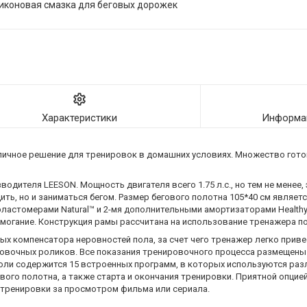
иконовая смазка для беговых дорожек
Характеристики
Информац
личное решение для тренировок в домашних условиях. Множество гот
дителя LEESON. Мощность двигателя всего 1.75 л.с., но тем не менее,
ить, но и заниматься бегом. Размер бегового полотна 105*40 см являе
ластомерами Natural™ и 2-мя дополнительными амортизаторами Healthy
могание. Конструкция рамы рассчитана на использование тренажера по
ых компенсатора неровностей пола, за счет чего тренажер легко приве
ровочных роликов. Все показания тренировочного процесса размещены
соли содержится 15 встроенных программ, в которых используются раз
ого полотна, а также старта и окончания тренировки. Приятной опцие
тренировки за просмотром фильма или сериала.