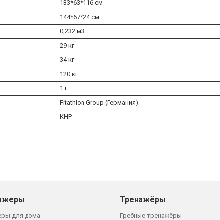
133*63*116 см
144*67*24 см
0,232 м3
29 кг
34 кг
120 кг
1 г.
Fitathlon Group (Германия)
КНР
ажеры
Тренажёры
еры для дома
Гребные тренажёры