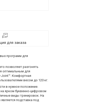
ия для заказа
овых программ для
 это позволяет разгонять
тся оптимальным для
-Joint™. Комфортная
льзователями весом до 120 кг.
сти в нужное положение.
 на ярком буквенно-цифровом
личные виды тренировок. На
й является подставка под