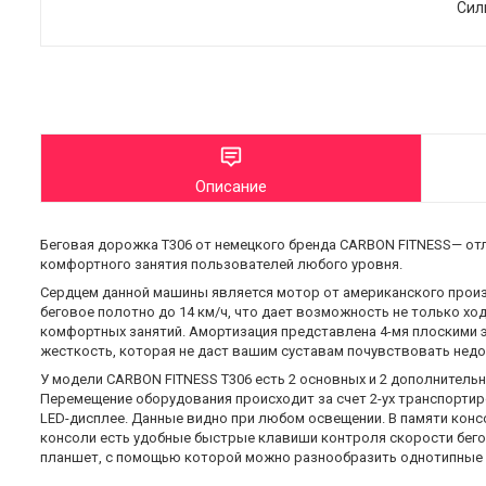
Сил
Описание
Беговая дорожка Т306 от немецкого бренда CARBON FITNESS— от
комфортного занятия пользователей любого уровня.
Сердцем данной машины является мотор от американского произво
беговое полотно до 14 км/ч, что дает возможность не только ход
комфортных занятий. Амортизация представлена 4-мя плоскими э
жесткость, которая не даст вашим суставам почувствовать недо
У модели CARBON FITNESS Т306 есть 2 основных и 2 дополнительн
Перемещение оборудования происходит за счет 2-ух транспорти
LED-дисплее. Данные видно при любом освещении. В памяти кон
консоли есть удобные быстрые клавиши контроля скорости бегов
планшет, с помощью которой можно разнообразить однотипные 