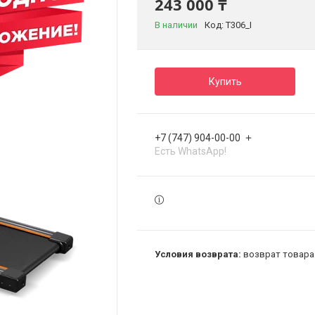
243 000 ₸
В наличии
Код:
T306_I
Купить
+7 (747) 904-00-00
Есть WhatsApp!
возврат товара 