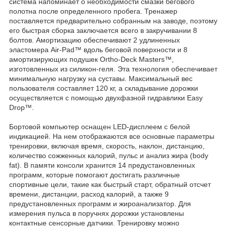
система напоминает о необходимости смазки бегового
полотна после определенного пробега. Тренажер
поставляется предварительно собранным на заводе, поэтому
его быстрая сборка заключается всего в закручивании 8
болтов. Амортизацию обеспечивают 2 удлиненных
эластомера Air-Pad™ вдоль беговой поверхности и 8
амортизирующих подушек Ortho-Deck Masters™,
изготовленных из силикон-геля. Эта технология обеспечивает
минимальную нагрузку на суставы. Максимальный вес
пользователя составляет 120 кг, а складывание дорожки
осуществляется с помощью двухфазной гидравлики Easy
Drop™.
Бортовой компьютер оснащен LED-дисплеем с белой
индикацией. На нем отображаются все основные параметры
тренировки, включая время, скорость, наклон, дистанцию,
количество сожженных калорий, пульс и анализ жира (body
fat). В памяти консоли хранится 14 предустановленных
программ, которые помогают достигать различные
спортивные цели, такие как быстрый старт, обратный отсчет
времени, дистанции, расход калорий, а также 9
предустановленных программ и жироанализатор. Для
измерения пульса в поручнях дорожки установлены
контактные сенсорные датчики. Тренировку можно