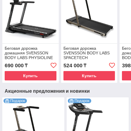
Беговая дорожка
Беговая дорожка
Бего
домашняя SVENSSON
SVENSSON BODY LABS
дом
BODY LABS PHYSIOLINE
SPACETECH
BOD
SPRINTMASTER B
(AMBERLIGHT)
690 000
524 000
398
₸
₸
Купить
Купить
Акционные предложения и новинки
Подарок
Подарок