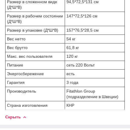
Размер в сложенном виде
94,5*72,5*131 см
(Д*Ш*В)
Размер в рабочем состоянии
147*72,5*126 см
(Д*Ш*В)
Размер в упаковке (Д*Ш*В)
157*76,5*28,5 см
Вес нетто
54 кг
Вес брутто
61,8 кг
Макс. вес пользователя
120 кг
Питание
сеть 220 Вольт
Энергосбережение
есть
Гарантия
3 года
Производитель
Fitathlon Group
(подразделение в Швеции)
Страна изготовления
КНР
Скрыть