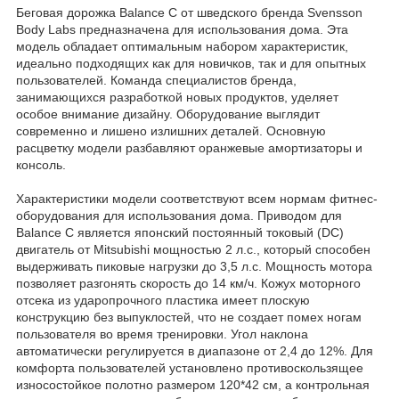
Беговая дорожка Balance C от шведского бренда Svensson
Body Labs предназначена для использования дома. Эта
модель обладает оптимальным набором характеристик,
идеально подходящих как для новичков, так и для опытных
пользователей. Команда специалистов бренда,
занимающихся разработкой новых продуктов, уделяет
особое внимание дизайну. Оборудование выглядит
современно и лишено излишних деталей. Основную
расцветку модели разбавляют оранжевые амортизаторы и
консоль.
Характеристики модели соответствуют всем нормам фитнес-
оборудования для использования дома. Приводом для
Balance C является японский постоянный токовый (DC)
двигатель от Mitsubishi мощностью 2 л.с., который способен
выдерживать пиковые нагрузки до 3,5 л.с. Мощность мотора
позволяет разгонять скорость до 14 км/ч. Кожух моторного
отсека из ударопрочного пластика имеет плоскую
конструкцию без выпуклостей, что не создает помех ногам
пользователя во время тренировки. Угол наклона
автоматически регулируется в диапазоне от 2,4 до 12%. Для
комфорта пользователей установлено противоскользящее
износостойкое полотно размером 120*42 см, а контрольная