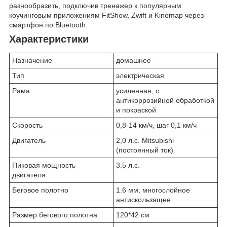
разнообразить, подключив тренажер к популярным
коучинговым приложениям FitShow, Zwift и Kinomap через
смартфон по Bluetooth.
Характеристики
Назначение
домашнее
Тип
электрическая
Рама
усиленная, с
антикоррозийной обработкой
и покраской
Скорость
0,8-14 км/ч, шаг 0,1 км/ч
Двигатель
2,0 л.с. Mitsubishi
(постоянный ток)
Пиковая мощность
3.5 л.с.
двигателя
Беговое полотно
1.6 мм, многослойное
антискользящее
Размер бегового полотна
120*42 см